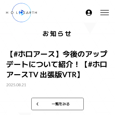
お知らせ
ホロアースとは
JP
EN
データベース
- ムービー
【#ホロアース】今後のアップ
- キャラクター
- エリア
マーケットプレイス
デートについて紹介！【#ホロ
アースTV 出張版VTR】
2025.08.21
一覧をみる