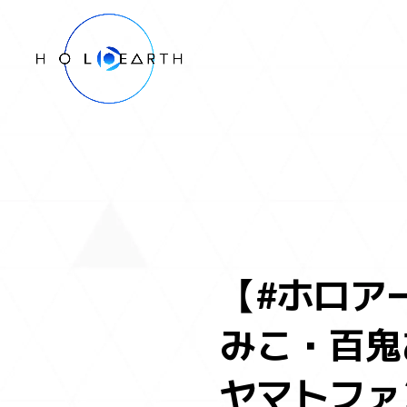
ホロアースとは
データベース
- ムービー
- キャラクター
- エリア
マーケットプレイス
【#ホロア
みこ・百鬼あや
ヤマトファン