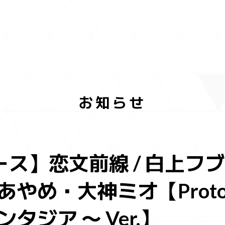
お知らせ
ース】恋文前線 / 白上フ
め・大神ミオ【Protoliv
タジア 〜 Ver.】