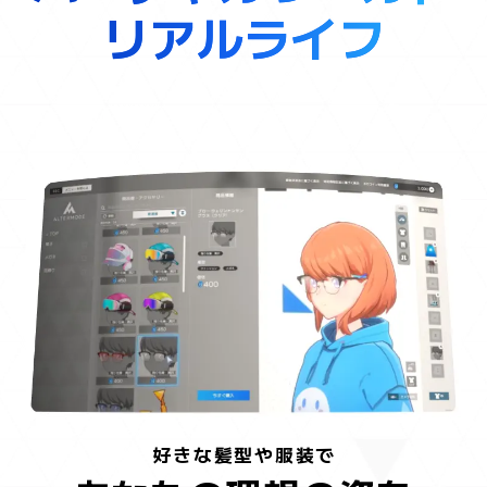
リ
リアルライフ
ア
ル
ラ
イ
フ
好きな髪型や服装で