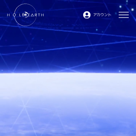
アカウント
ホロアースとは
JP
EN
データベース
- ムービー
- キャラクター
- エリア
マーケットプレイス
WEBサイトトップへ