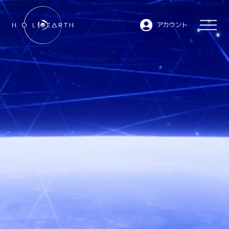
アカウント
ホロアースとは
JP
EN
データベース
- ムービー
- キャラクター
- エリア
マーケットプレイス
WEBサイトトップへ