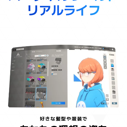
リ
リアルライフ
ア
ル
ラ
イ
フ
好きな髪型や服装で