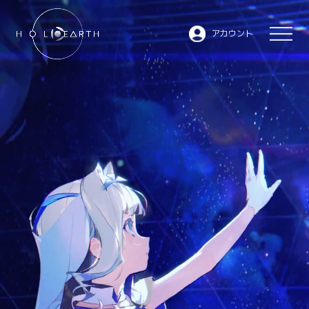
アカウント
ホロアースとは
JP
EN
データベース
- ムービー
- キャラクター
- エリア
マーケットプレイス
WEBサイトトップへ