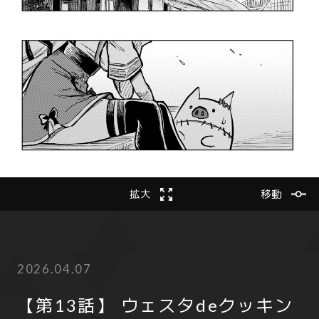
2
次の話
24
拡大
前の話
移動
2026.04.07
【第13話】 ウェスタdeクッキン