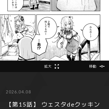
2
次の話
20
拡大
前の話
移動
2026.04.08
【第15話】 ウェスタdeクッキン