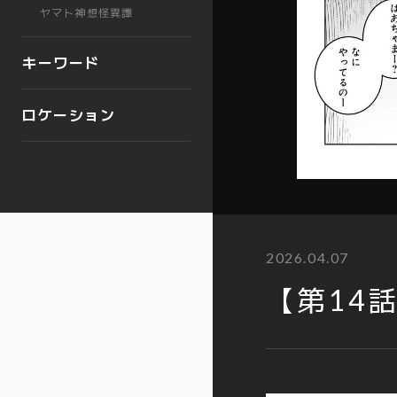
ヤマト神想怪異譚
キーワード
ロケーション
次の話
24
2026.04.07
【第14