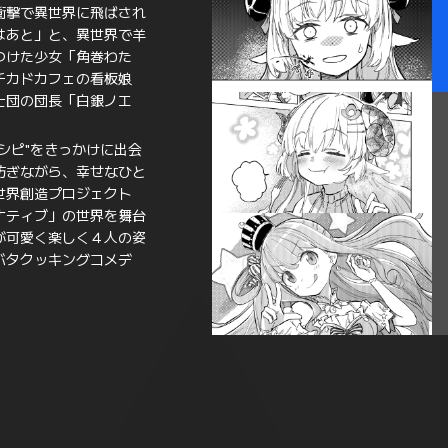
衝撃で異世界に飛ばされ
はあと」と、異世界で羊
つけた少女「角巻わた
チカドカフェの看板娘
士団の団長「白銀ノエ
シピ"をきっかけに出会
紡ぎながら、幸せなひと
世界創造プロジェクト
ナティブ」の世界を舞台
が可愛く楽しく４人の姿
バタクッキングコメデ