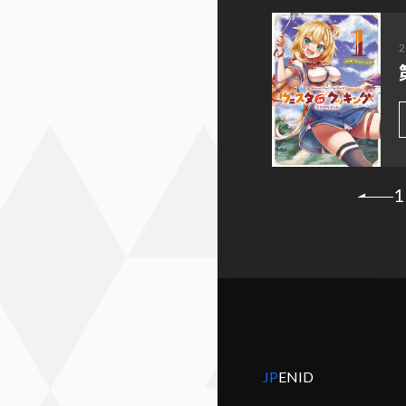
2
1
JP
EN
ID