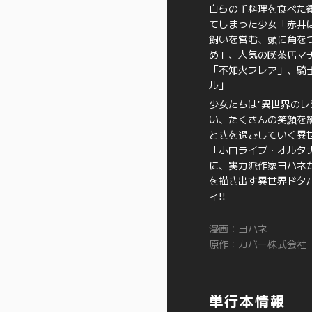
自らの手料理を食べた
てしまった少女「赤井
飼いを営む、頭に角を
め」、人気の喫茶店マ
「不知火フレア」、騎
ル」
少女たちは"異世界のレ
い、たくさんの笑顔を
ときを過ごしていく異
「ホロライブ・オルタ
に、実力派作家ヨハネ
を描き出す異世界ドタ
ィ!!
漫画：ヨハネ
原作：カバー株式会社
単行本情報